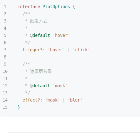
interface
 PlotOptions
{
/**
* 触发方式
*
* 
@
default
 '
hover
'
*/
trigger
?
: 
'
hover
'
 | 
'
click
'
/**
* 遮罩层效果
*
* 
@
default
 '
mask
'
*/
effect
?
: 
'
mask
'
 | 
'
blur
'
}