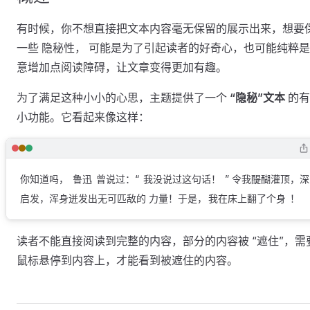
有时候，你不想直接把文本内容毫无保留的展示出来，想要
一些 隐秘性， 可能是为了引起读者的好奇心，也可能纯粹
意增加点阅读障碍，让文章变得更加有趣。
为了满足这种小小的心思，主题提供了一个
“隐秘”文本
的有
小功能。它看起来像这样：
你知道吗，
鲁迅
曾说过：“
我没说过这句话！
” 令我醍醐灌顶，
启发，浑身迸发出无可匹敌的 力量！于是，
我在床上翻了个身
！
读者不能直接阅读到完整的内容，部分的内容被 “遮住”，需
鼠标悬停到内容上，才能看到被遮住的内容。