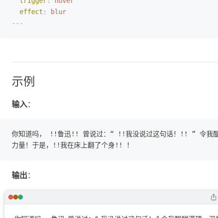
trigger
:
 hover
effect
:
 blur
---
示例
输入
：
你知道吗， !!鲁迅!! 曾说过：“ !!我没说过这句话！!! ” 
力量！于是，!!我在床上翻了个身!! ！
输出
：