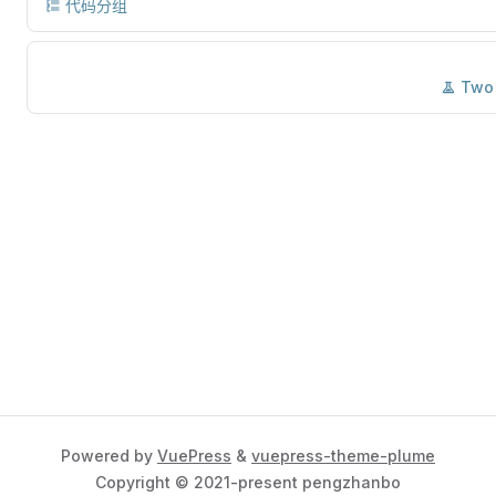
代码分组
Two
Powered by
VuePress
&
vuepress-theme-plume
Copyright © 2021-present pengzhanbo