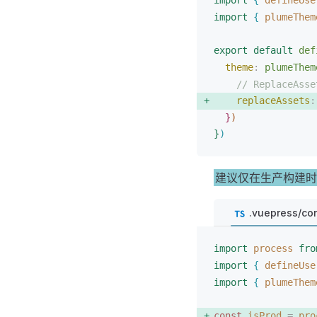
import
{
defineUse
import
{
plumeThem
export
 default
def
theme
: 
plumeThem
// ReplaceAsse
replaceAssets
:
}
)
}
)
建议仅在生产构建时
.vuepress/con
import
process
 fro
import
{
defineUse
import
{
plumeThem
const 
isProd
 =
pro