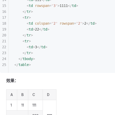
<
td
 rowspan
=
"
3
"
>
1111
</
td
>
</
tr
>
<
tr
>
<
td
 colspan
=
"
2
"
 rowspan
=
"
2
"
>
2
</
td
>
<
td
>
22
</
td
>
</
tr
>
<
tr
>
<
td
>
3
</
td
>
</
tr
>
</
tbody
>
</
table
>
效果：
A
B
C
D
1
11
111