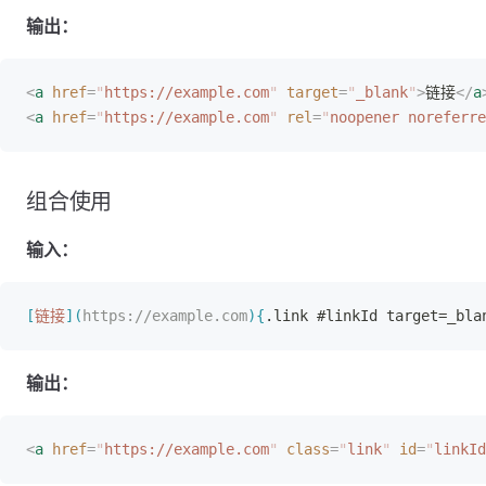
输出：
<
a
 href
=
"
https://example.com
"
 target
=
"
_blank
"
>
链接
</
a
<
a
 href
=
"
https://example.com
"
 rel
=
"
noopener noreferre
组合使用
输入：
[
链接
]
(
https://example.com
)
{
.link #linkId target=_bla
输出：
<
a
 href
=
"
https://example.com
"
 class
=
"
link
"
 id
=
"
linkId