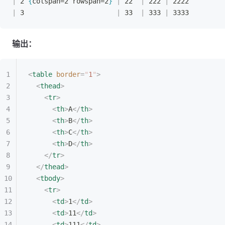
|
 2 
{
colspan=2 rowspan=2
}
|
 22  
|
 222 
|
 2222         
|
 3                       
|
 33  
|
 333 
|
 3333         
输出：
<
table
 border
=
"
1
"
>
<
thead
>
<
tr
>
<
th
>
A
</
th
>
<
th
>
B
</
th
>
<
th
>
C
</
th
>
<
th
>
D
</
th
>
</
tr
>
</
thead
>
<
tbody
>
<
tr
>
<
td
>
1
</
td
>
<
td
>
11
</
td
>
<
td
>
111
</
td
>