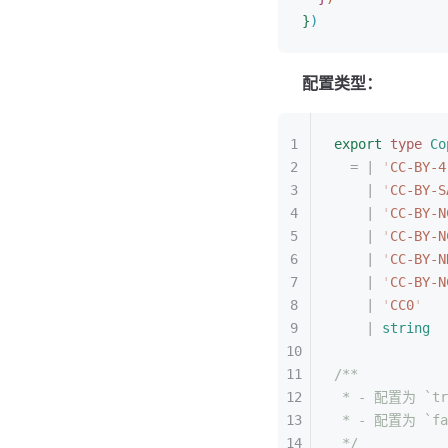
}
)
配置类型：
export
 type
 Co
=
 |
 '
CC-BY-4
|
 '
CC-BY-S
|
 '
CC-BY-N
|
 '
CC-BY-N
|
 '
CC-BY-N
|
 '
CC-BY-N
|
 '
CC0
'
|
 string
/**
* - 配置为 `tr
* - 配置为 `f
*/