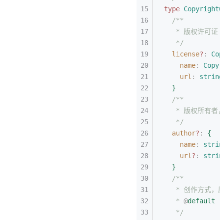
type
 Copyright
/**
* 版权许可证
*/
license
?
: 
Co
name
: 
Copy
url
: 
strin
}
/**
* 版权所有者
*/
author
?
: 
{
name
: 
stri
url
?
: 
stri
}
/**
* 创作方式
* 
@
default
 
*/