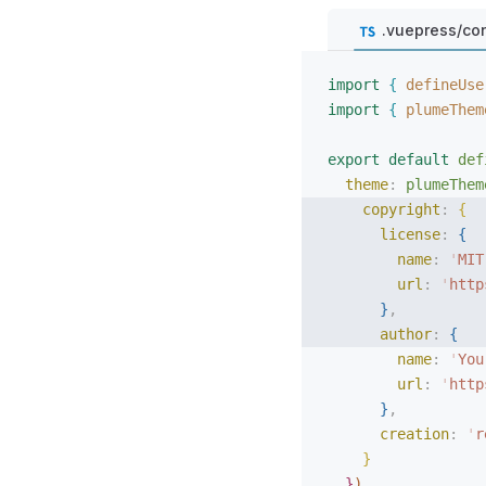
.vuepress/con
import
{
 defineUse
import
{
 plumeThem
export
 default
 def
theme
: 
plumeThem
copyright
: 
{
license
: 
{
name
: 
'
MIT
url
: 
'
http
}
,
author
: 
{
name
: 
'
You
url
: 
'
http
}
,
creation
: 
'
r
}
}
)