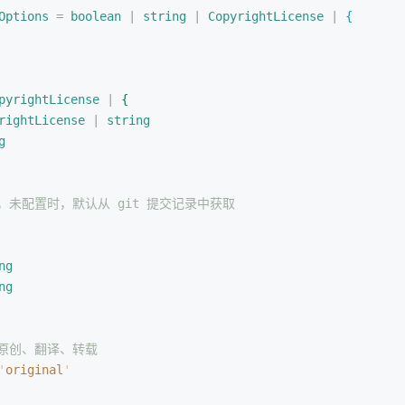
Options
 =
 boolean
 |
 string
 |
 CopyrightLicense
 |
{
pyrightLicense
 | 
{
rightLicense
 | 
string
g
，未配置时，默认从 git 提交记录中获取
ng
ng
，原创、翻译、转载
'
original
'