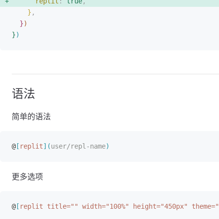
replit
: 
true
, 
}
,
}
)
}
)
语法
简单的语法
@
[
replit
]
(
user/repl-name
)
更多选项
@
[
replit title="" width="100%" height="450px" theme="