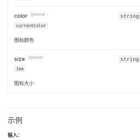
Optional
color
string
currentColor
图标颜色
Optional
size
string
1em
图标大小
示例
输入：