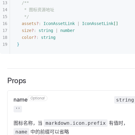
/**
* 图标资源地址
*/
assets
?
: 
IconAssetLink
 | 
IconAssetLink
[
]
size
?
: 
string
 | 
number
color
?
: 
string
}
Props
Optional
name
string
''
图标名称，当
有值时，
markdown.icon.prefix
中的前缀可以省略
name