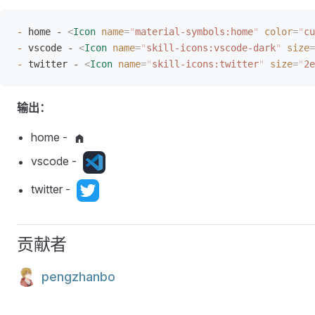
-
 home - 
<
Icon
 name
=
"
material-symbols:home
"
 color
=
"
cu
-
 vscode - 
<
Icon
 name
=
"
skill-icons:vscode-dark
"
 size
=
-
 twitter - 
<
Icon
 name
=
"
skill-icons:twitter
"
 size
=
"
2e
输出：
home -
vscode -
twitter -
贡献者
pengzhanbo