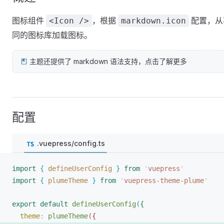
图标组件
，根据
配置，从
<Icon />
markdown.icon
同的图标库加载图标。
主题还提供了 markdown 语法支持，点击了解更多
配置
.vuepress/config.ts
import
{
defineUserConfig
}
 from
 '
vuepress
'
import
{
plumeTheme
}
 from
 '
vuepress-theme-plume
'
export
 default
defineUserConfig
(
{
theme
: 
plumeTheme
(
{